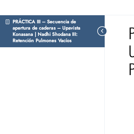
PRÁCTICA III – Secuencia de
P
apertura de caderas – Upavista
Konasana | Nadhi Shodana III:
Retención Pulmones Vacíos
U
P