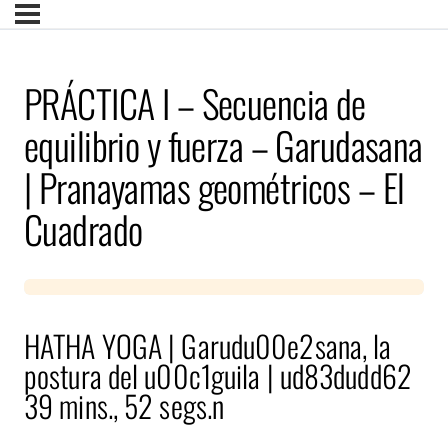
PRÁCTICA I – Secuencia de
equilibrio y fuerza – Garudasana
| Pranayamas geométricos – El
Cuadrado
HATHA YOGA | Garudu00e2sana, la
postura del u00c1guila | ud83dudd62
39 mins., 52 segs.n