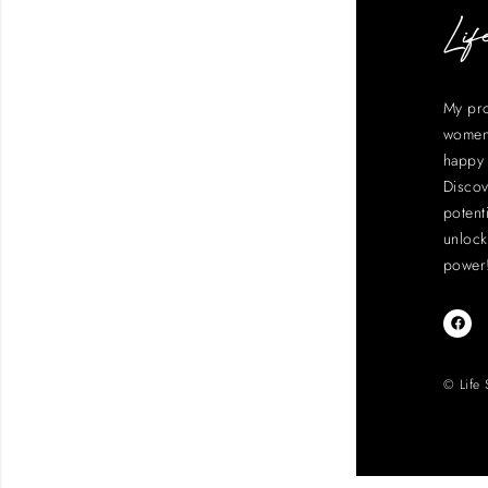
My pr
women
happy 
Discov
potent
unlock
power
© Life 